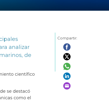
cipales
Compartir:
ara analizar
 marinos, de
iento científico
nde se destacó
ánicas como el