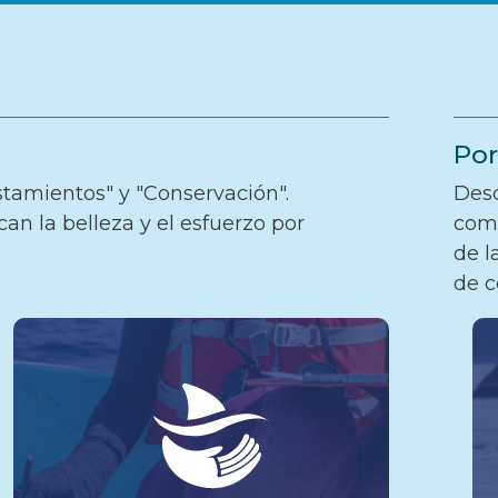
Por
istamientos" y "Conservación".
Desc
n la belleza y el esfuerzo por
comp
de l
de c