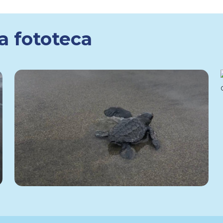
a fototeca
628
04 de
Enero
Amelia Gaona
Conservación
→
Monitoreo