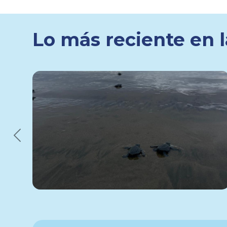
Lo más reciente en l
599
Previous
04 de
Enero
Amelia Gaona
Conservación
→
Monitoreo