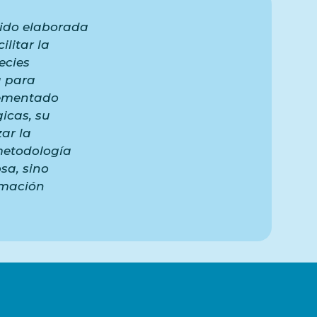
 sido elaborada
ilitar la
ecies
a para
lementado
icas, su
ar la
metodología
sa, sino
rmación