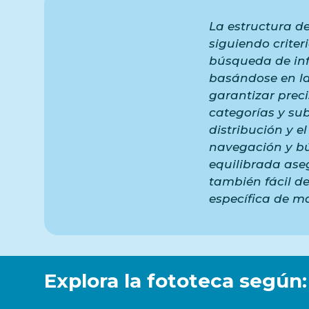
La estructura de
siguiendo criter
búsqueda de inf
basándose en la
garantizar prec
categorías y su
distribución y e
navegación y bú
equilibrada aseg
también fácil d
específica de ma
Explora la fototeca según: