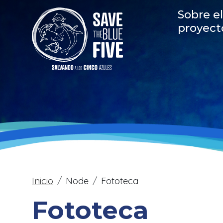
Skip to main content
Main
Sobre el
proyect
Breadcrumb
Inicio
Node
Fototeca
Fototeca