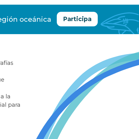
egión oceánica
Participa
afías
ue
a la
ial para