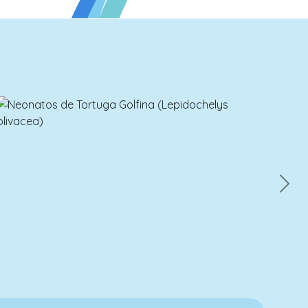
539
12 de
Enero
Next
Amelia Gaona
Conservación
→
Monitoreo