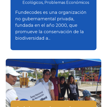
Ecológicos
Problemas Económicos
Fundecodes es una organización
no gubernamental privada,
fundada en el año 2000, que
promueve la conservación de la
biodiversidad a...