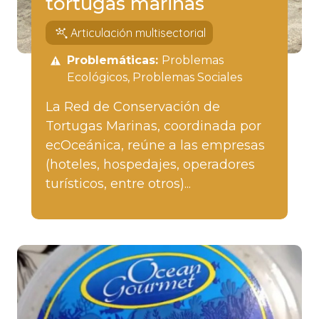
tortugas marinas
Articulación multisectorial
Problemáticas:
Problemas
Ecológicos
Problemas Sociales
La Red de Conservación de
Tortugas Marinas, coordinada por
ecOceánica, reúne a las empresas
(hoteles, hospedajes, operadores
turísticos, entre otros)...