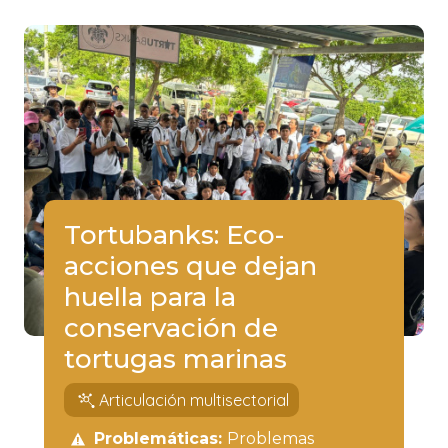
Tortubanks: Eco-
acciones que dejan
huella para la
conservación de
tortugas marinas
Articulación multisectorial
Problemáticas:
Problemas