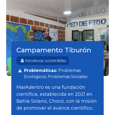
Campamento Tiburón
Iniciativas sostenibles
Problemáticas:
Problemas
Ecológicos
Problemas Sociales
MarAdentro es una fundación
científica, establecida en 2021 en
Bahía Solano, Chocó, con la misión
de promover el avance científico...