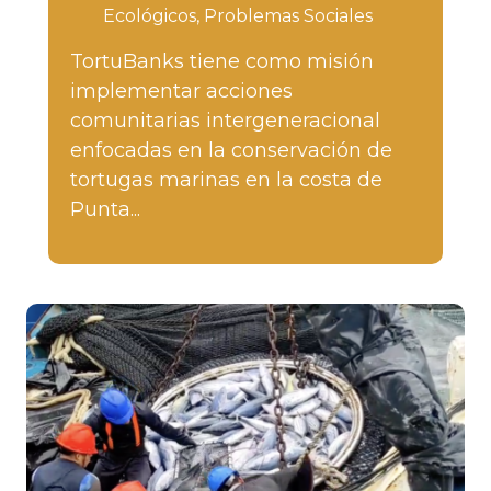
Ecológicos
Problemas Sociales
TortuBanks tiene como misión
implementar acciones
comunitarias intergeneracional
enfocadas en la conservación de
tortugas marinas en la costa de
Punta...