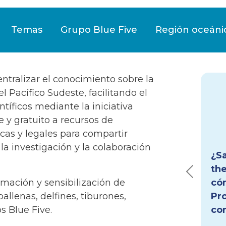
Temas
Grupo Blue Five
Región oceáni
ntralizar el conocimiento sobre la
Ima
Pacífico Sudeste, facilitando el
ntíficos mediante la iniciativa
¿Sa
 y gratuito a recursos de
th
cas y legales para compartir
rec
la investigación y la colaboración
rel
Previous
Blu
formación y sensibilización de
Acc
allenas, delfines, tiburones,
se
s Blue Five.