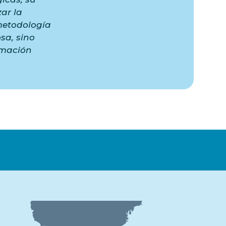
ar la
metodología
sa, sino
rmación