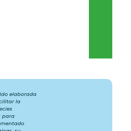
 sido elaborada
ilitar la
ecies
a para
lementado
icas, su