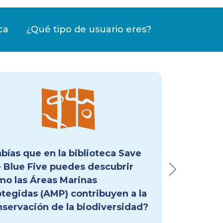
ca
¿Qué tipo de usuario eres?
ge
bías que en la biblioteca Save
e Blue Five puedes encontrar
ursos de legislación
acionados a la protección de los
Next
e Five en el Pacífico Sudeste?
ede a esta información desde la
cción de
Normatividad
.