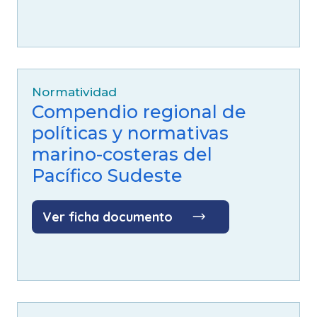
(
Lepidochelys olivacea
)
Tortuga laúd
(
Dermochelys coriacea
)
Normatividad
Compendio regional de
políticas y normativas
marino-costeras del
Pacífico Sudeste
Ver ficha documento