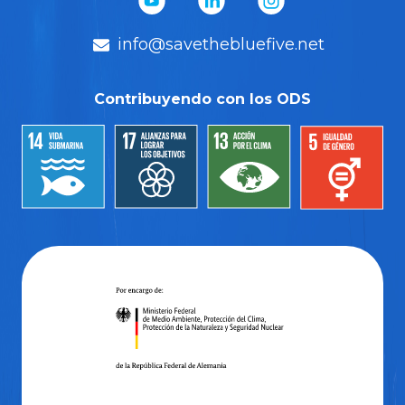
info@savethebluefive.net
Contribuyendo con los ODS