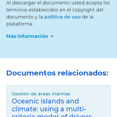
Al descargar el documento usted acepta los
términos establecidos en el copyright del
documento y la
política de uso
de la
plataforma.
Más información
ISBN/ISSN/DOI:
https://doi.org/10.15359/revmar.15-2.2
Documentos relacionados:
Editor:
Revista Ciencias Marinas y Costeras
Idioma:
Español
Gestión de áreas marinas
Fuente:
Revista Ciencias Marinas y Costeras
Oceanic islands and
climate: using a multi-
criteria model of drivers...