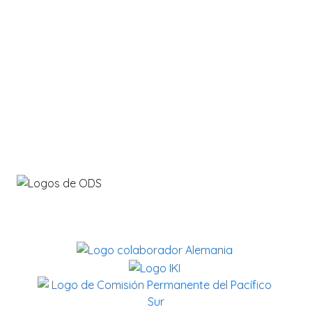
info@savethebluefive.net
Contribuyendo con los ODS