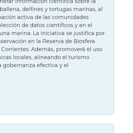
erar información científica sobre la
iado y en ocasiones se ven como
llena, delfines y tortugas marinas, al
iere adelantar una caracterización y
ipación activa de las comunidades
lección de datos científicos y en el
na marina. La iniciativa se justifica por
e mujeres piangueras (La Plata) sin
nservación en la Reserva de Biosfera
anso para la recolección de este
Corrientes. Además, promoverá el uso
te grupo importante del consejo para
icas locales, alineando el turismo
vas productivas para complementar sus
 gobernanza efectiva y el
a, pero su estudio ha sido limitado por
investigaciones se han centrado en la