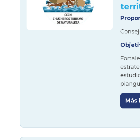
terr
Propo
Consej
Objeti
Fortal
estrat
estudio
piangua
Más 
Resum
Con la