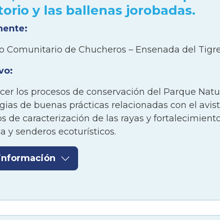
itorio y las ballenas jorobadas.
nente:
o Comunitario de Chucheros – Ensenada del Tigr
vo:
ecer los procesos de conservación del Parque Natu
egias de buenas prácticas relacionadas con el avi
s de caracterización de las rayas y fortalecimient
 y senderos ecoturísticos.
información
en:
 declaratoria del Parque Natural Regional – PNR 