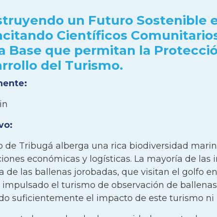
anza para la toma de decisiones denominado comi
truyendo un Futuro Sostenible en
ncias el de promover la creación, revisión y ajus
citando Científicos Comunitarios
tes para orientar y lograr la implementación del 
 está conformado por los Consejos Comunitarios y
a Base que permitan la Protecció
rrollo del Turismo.
 protegida está enmarcada en el territorio de tre
Bocana, y La Plata Bahía Málaga, quienes en el añ
nente:
e manejo del área protegida generaron una agenda
in
R enfocados a la conservación, investigación, edu
ollo propio de las comunidades.
vo:
 cosas, y bajo los principios rectores del plan de 
o de Tribugá alberga una rica biodiversidad marin
 desarrollar una estrategia que incorporé la mejo
ciones económicas y logísticas. La mayoría de las 
 de naturaleza (senderos ecoturísticos), así como
a de las ballenas jorobadas, que visitan el golfo en
onados en temas como el desenmallamiento de ce
 impulsado el turismo de observación de ballenas 
dades competentes que incluya la adquisición de ki
do suficientemente el impacto de este turismo ni 
a parte, desde el Consejo se ha identificado una p