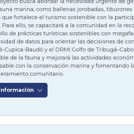
royecto busca abordar la necesidad urgente de gen
ros, este grupo ha sido desconocido y poco estud
una marina, como ballenas jorobadas, tiburones ba
 para las actividades turísticas por lo cual se qu
 que fortalece el turismo sostenible con la partic
sta de manejo.
. Para ello, se capacitará a la comunidad en la reco
llo de prácticas turísticas sostenibles con megafau
timo, se han consolidado en Bahía Málaga grupos d
sidad de datos para orientar las decisiones de co
o, aunque el consejo ya cuenta con zonas de desc
á-Cupica-Baudó y el DRMI Golfo de Tribugá–Cabo 
do molusco no se ha concretado y fortalecido a es
ble de la fauna y mejorará las actividades económ
r capacitación, tecnificación y posibles alternati
sable con la conservación marina y fomentando la
 o hacer de estas más justas.
ramiento comunitario.
información
en:
o de Tribugá alberga una rica biodiversidad marin
ciones económicas y logísticas. La mayoría de las 