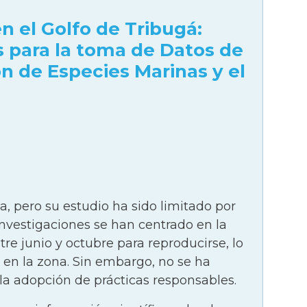
té de manejo, este tiene entre las
 el Golfo de Tribugá:
te de los estímulos a la conservación
 para la toma de Datos de
plan de manejo del área protegida, este
 la CVC.
n de Especies Marinas y el
s consejos comunitarios: Chucheros,
o 2021 y en el marco de la adopción del
 de trabajo para formular proyectos
cación, planificación, ordenamiento y
manejo y la zonificación adoptada, se
a, pero su estudio ha sido limitado por
ra en las prácticas ya establecidas de
investigaciones se han centrado en la
 capacitar a la comunidad y los actores
tre junio y octubre para reproducirse, lo
táceos de manera conjunta con las
en la zona. Sin embargo, no se ha
ts para estas labores.
la adopción de prácticas responsables.
oblación de rayas en las playas de