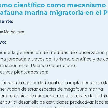
smo científico como mecanismo 
a de las ballenas jorobadas, que visitan el golfo en
fauna marina migratoria en el P
 impulsado el turismo de observación de ballenas 
do suficientemente el impacto de este turismo ni 
nente:
royecto busca abordar la necesidad urgente de gen
ón MarAdentro
una marina, como ballenas jorobadas, tiburones ba
 que fortalece el turismo sostenible con la partic
vo:
. Para ello, se capacitará a la comunidad en la reco
buir a la generación de medidas de conservación pa
llo de prácticas turísticas sostenibles con megafau
lena jorobada a través del turismo científico y d
sidad de datos para orientar las decisiones de co
ormación en el Pacífico colombiano.
á-Cupica-Baudó y el DRMI Golfo de Tribugá–Cabo 
etivos planteados son:
ble de la fauna y mejorará las actividades económ
sable con la conservación marina y fomentando la
olucrar a la comunidad local en la implementación d
ramiento comunitario.
servación de estas especies de megafauna marina.
erar cambios de comportamiento a través del fortale
tribuir al desarrollo de actividades productivas locale