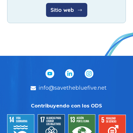
Sitio web
info@savethebluefive.net
Contribuyendo con los ODS