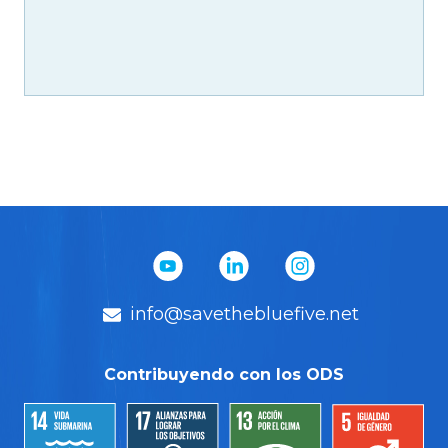
info@savethebluefive.net
Contribuyendo con los ODS