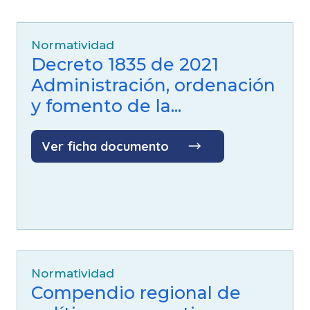
Idioma:
Español
Fuente:
Base de datos FAOLEX
Normatividad
Especies mencionadas:
Decreto 1835 de 2021
Categoría Blue Five:
Tiburones
Administración, ordenación
y fomento de la...
Ver ficha documento
Normatividad
Compendio regional de