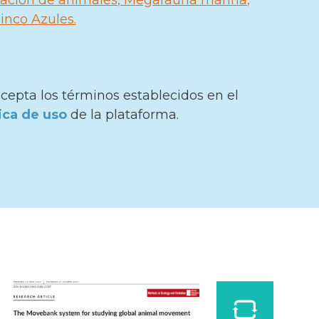
cación de animales
Megafauna marina
Cinco Azules
cepta los términos establecidos en el
tica de uso
de la plataforma.
Especies mencionadas:
Categoría Blue Five:
Ballenas
Delfines
Tiburones
Mantarrayas
Tortugas marinas
Familia:
Rocuales
Delfines