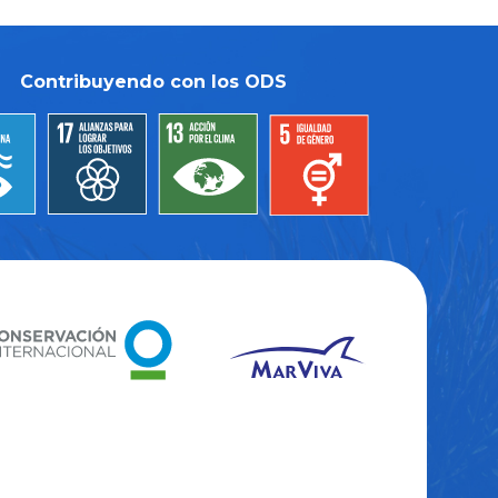
imbricata
)
Tortuga laúd
(
Dermochelys coriacea
)
Contribuyendo con los ODS