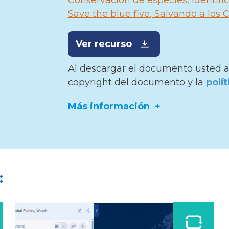
Conservación de especies
Identifi
Save the blue five
Salvando a los 
Ver recurso
Al descargar el documento usted a
copyright del documento y la
polí
Más información
Editor:
Save The Blue Five
:
Idioma:
Español
Fuente:
Save The Blue Five