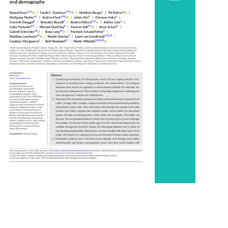
Tiburones cazones
Tiburones
martillo
Tiburones ballena
Mantarrayas y móbulas
Quelónidos
Dermoquélidos
Especies:
Ballena jorobada
(
Megaptera novaeangliae
)
Delfín moteado pantropical
(
Stenella attenuata
)
Delfín nariz
de botella (
Tursiops truncatus
)
Tiburón jaquetón sedoso
(
Carcharhinus falciformis
)
Tiburón martillo común (
Sphyrna
lewini
)
Tiburón ballena
(
Rhincodon typus
)
Mantarraya
gigante (
Mobula birostris
)
Tortuga verde (
Chelonia mydas
)
Tortuga carey (
Eretmochelys