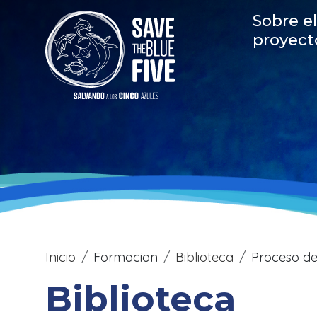
Pasar al contenido principal
Main
Sobre el
proyect
Sobrescribir enlac
Inicio
Formacion
Biblioteca
Proceso de 
Biblioteca