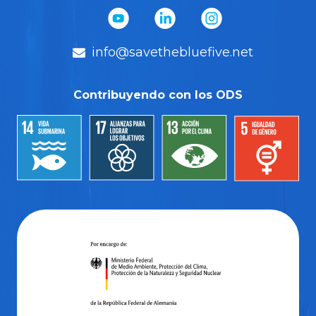
info@savethebluefive.net
Contribuyendo con los ODS