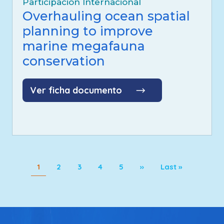
Participación Internacional
Overhauling ocean spatial
planning to improve
marine megafauna
conservation
Ver ficha documento
Paginación
Page
Page
Page
Page
Page
Siguiente página
Última página
1
2
3
4
5
››
Last »