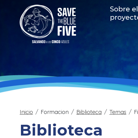
Pasar al contenido principal
Main
Sobre el
proyect
Sobrescribir enlac
Inicio
Formacion
Biblioteca
Temas
F
Biblioteca