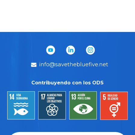
info@savethebluefive.net
Contribuyendo con los ODS