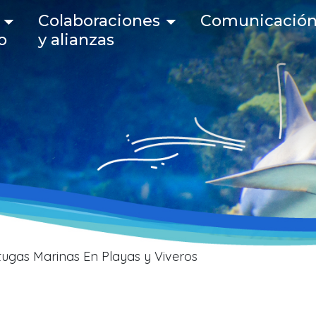
 navigation
Colaboraciones
Comunicació
o
y alianzas
ugas Marinas En Playas y Viveros