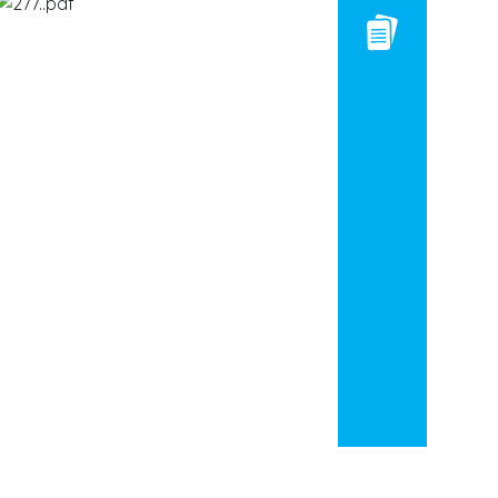
Dermoquélidos
Especies:
Tortuga boba (
Caretta
caretta
)
Tortuga verde (
Chelonia
mydas
)
Tortuga carey
(
Eretmochelys imbricata
)
Tortuga olivácea (
Lepidochelys
olivacea
)
Tortuga laúd
(
Dermochelys coriacea
)