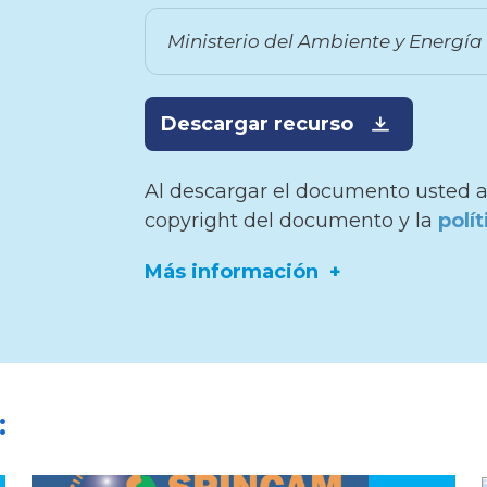
Ministerio del Ambiente y Energía
Descargar recurso
Al descargar el documento usted a
copyright del documento y la
polí
Más información
Editor:
Sistema Nacional de Áreas
de Conservación (SINAC), Ministeri
:
del Ambiente y Energía
Fuente:
Save the Blue Five