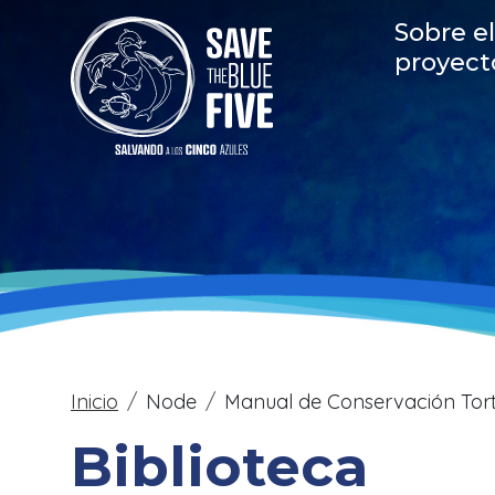
Skip to main content
Main
Sobre el
proyect
Breadcrumb
Inicio
Node
Manual de Conservación Tort
Biblioteca