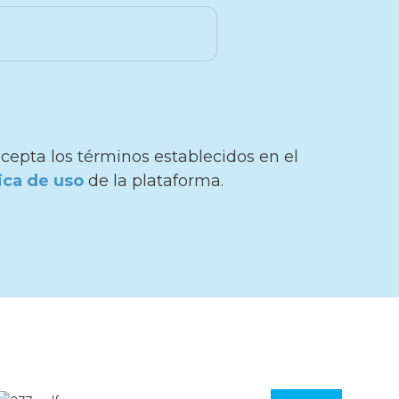
cepta los términos establecidos en el
tica de uso
de la plataforma.
Especies mencionadas:
o
Categoría Blue Five:
Tortugas
marinas
Familia:
Quelónidos