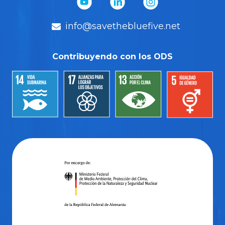
info@savethebluefive.net
Contribuyendo con los ODS