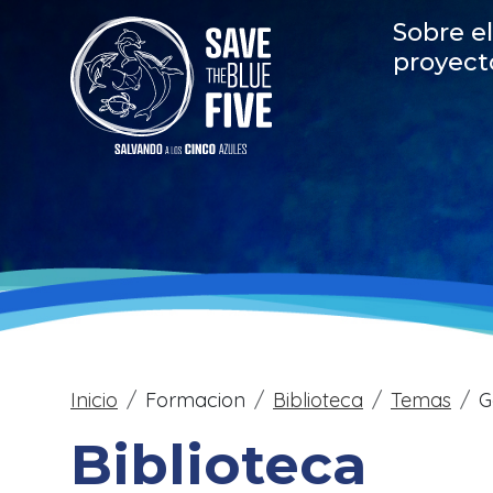
Pasar al contenido principal
Main
Sobre el
proyect
Sobrescribir enlac
Inicio
Formacion
Biblioteca
Temas
G
Biblioteca