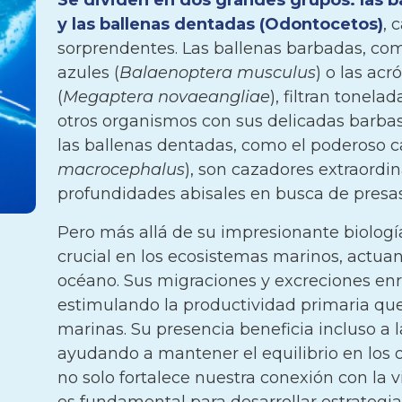
Se dividen en dos grandes grupos: las b
y las ballenas dentadas (Odontocetos)
, 
sorprendentes. Las ballenas barbadas, co
azules (
Balaenoptera musculus
) o las ac
(
Megaptera novaeangliae
), filtran tonela
otros organismos con sus delicadas barbas 
las ballenas dentadas, como el poderoso c
macrocephalus
), son cazadores extraordi
profundidades abisales en busca de presa
Pero más allá de su impresionante biologí
crucial en los ecosistemas marinos, actua
océano. Sus migraciones y excreciones enr
estimulando la productividad primaria que 
marinas. Su presencia beneficia incluso a
ayudando a mantener el equilibrio en los 
no solo fortalece nuestra conexión con la 