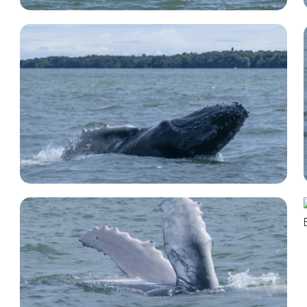
2775
22 de
Agosto
2025
Damaris Molina
Avistamientos
→
Ballenas
2867
22 de
Agosto
2025