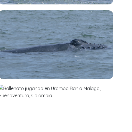
2915
22 de
Agosto
2025
Damaris Molina
Avistamientos
→
Ballenas
2987
22 de
Agosto
2025
Damaris Molina