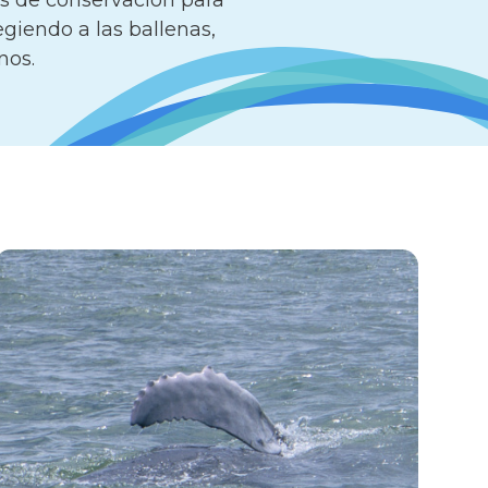
as de conservación para
egiendo a las ballenas,
nos.
2510
22 de
Agosto
2025
Damaris Molina
Avistamientos
→
Ballenas