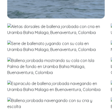
Damaris Molina
Avistamientos
→
Ballenas
3013
2038
15 de
Octubre
2017
Damaris Molina
1955
Avistamientos
→
Ballenas
07 de
Octubre
2017
Damaris Molina
Avistamientos
2471
→
Ballenas
07 de
Octubre
2017
Damaris Molina
Avistamientos
2276
→
Ballenas