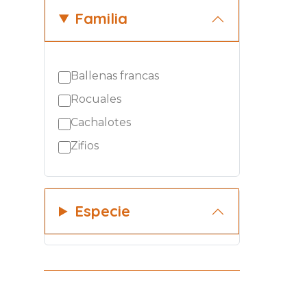
Familia
Ballenas francas
Rocuales
Cachalotes
Zifios
Especie