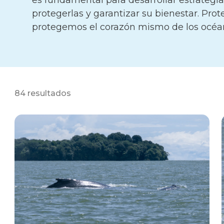
es fundamental para desarrollar estrategi
protegerlas y garantizar su bienestar. Prot
protegemos el corazón mismo de los océa
84 resultados
2590
22 de
Agosto
2025
Damaris Molina
Avistamientos
→
Ballenas