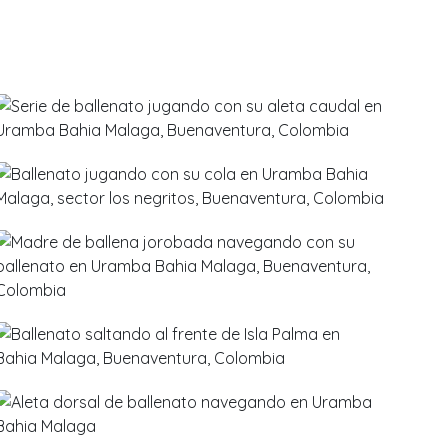
Avistamientos
→
Ballenas
2090
2193
07 de
Octubre
2017
Damaris Molina
1946
Avistamientos
→
Ballenas
07 de
Octubre
2017
Damaris Molina
Avistamientos
1631
→
Ballenas
12 de
Septiembre
2017
Damaris Molina
Avistamientos
2026
→
Ballenas