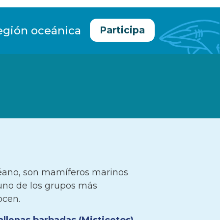
egión oceánica
Participa
céano, son mamíferos marinos
no de los grupos más
ocen.