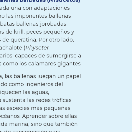
allenas barbadas (Misticetos)
cada una con adaptaciones
mo las imponentes ballenas
róbatas ballenas jorobadas
das de krill, peces pequeños y
de queratina. Por otro lado,
achalote (
Physeter
narios, capaces de sumergirse a
s como los calamares gigantes.
a, las ballenas juegan un papel
ndo como ingenieros del
iquecen las aguas,
sustenta las redes tróficas
 las especies más pequeñas,
océanos. Aprender sobre ellas
vida marina, sino que también