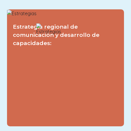
Las principales partes interesadas son
Estrategia regional de
Image
conscientes de la importancia de los
comunicación y desarrollo de
Blue 5, integran los conocimientos
capacidades:
adquiridos en la conservación y la
gestión sostenible
Image