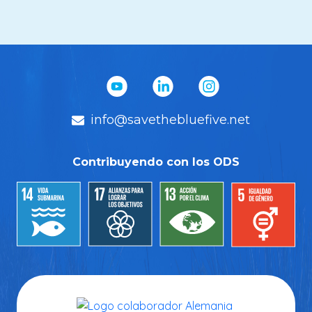
info@savethebluefive.net
Contribuyendo con los ODS