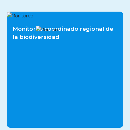
Los responsables de la toma de
Monitoreo coordinado regional de
Image
decisiones de cuatro países del Pacífico
la biodiversidad
Sudeste utilizan información mejorada
y datos de seguimiento de la
biodiversidad de los cinco azules.
Image