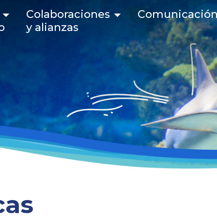
 navigation
Colaboraciones
Comunicació
o
y alianzas
cas