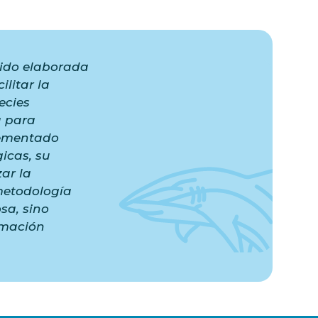
 sido elaborada
ilitar la
ecies
a para
lementado
icas, su
ar la
metodología
sa, sino
rmación