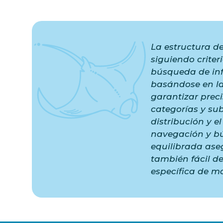
La estructura de
siguiendo criter
búsqueda de inf
basándose en la
garantizar prec
categorías y su
distribución y e
navegación y bú
equilibrada aseg
también fácil d
específica de ma