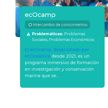
ecOcamp
Intercambio de conocimientos
Problemáticas:
Problemas
Sociales
Problemas Económicos
El ecOcamp, desarrollado por
ecOceánica
desde 2021, es un
programa inmersivo de formación
en investigación y conservación
marina que se...