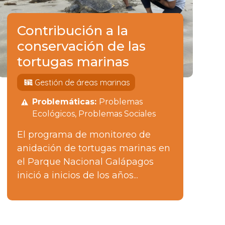
Contribución a la
conservación de las
tortugas marinas
Gestión de áreas marinas
Problemáticas:
Problemas
Ecológicos
Problemas Sociales
El programa de monitoreo de
anidación de tortugas marinas en
el Parque Nacional Galápagos
inició a inicios de los años...