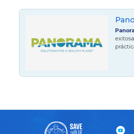
Pan
Panor
exitos
práctic