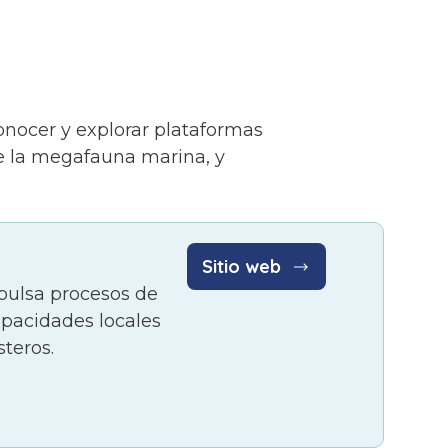
onocer y explorar plataformas
de la megafauna marina, y
Sitio web
pulsa procesos de
apacidades locales
teros.