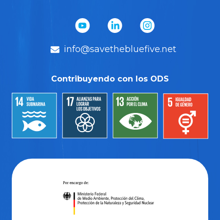
info@savethebluefive.net
Contribuyendo con los ODS